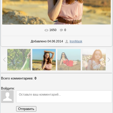
1650
0
В реальном размере
1200x801
/ 153.2Kb
Добавлено
04.06.2014
IronMask
Всего комментариев
:
0
Войдите:
Отправить