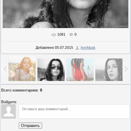
1081
0
В реальном размере
1000x664
/ 158.3Kb
Добавлено
05.07.2015
IronMask
Всего комментариев
:
0
Войдите:
Отправить