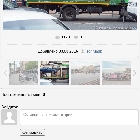
1123
0
В реальном размере
900x600
/ 335.1Kb
Добавлено
03.08.2016
IronMask
Всего комментариев
:
0
Войдите:
Отправить