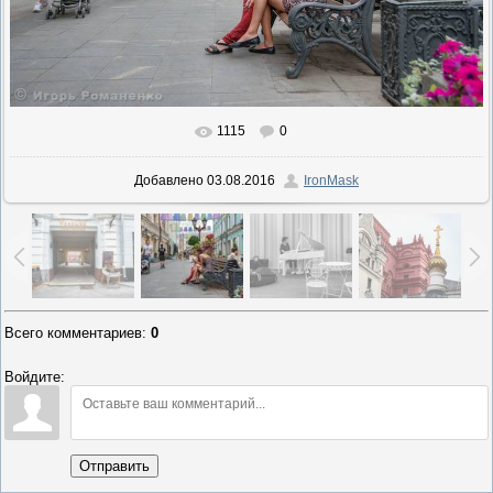
1115
0
В реальном размере
900x600
/ 342.4Kb
Добавлено
03.08.2016
IronMask
Всего комментариев
:
0
Войдите:
Отправить