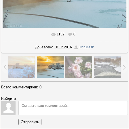
1152
0
В реальном размере
900x600
/ 76.3Kb
Добавлено
18.12.2016
IronMask
Всего комментариев
:
0
Войдите:
Отправить