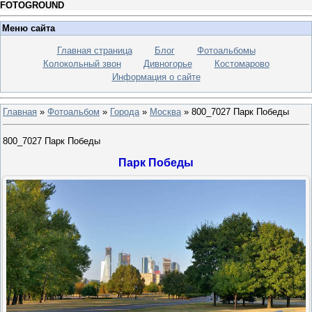
FOTOGROUND
Меню сайта
Главная страница
Блог
Фотоальбомы
Колокольный звон
Дивногорье
Костомарово
Информация о сайте
Главная
»
Фотоальбом
»
Города
»
Москва
» 800_7027 Парк Победы
800_7027 Парк Победы
Парк Победы