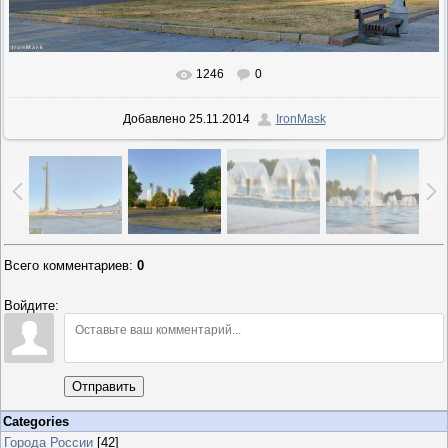
1246
0
В реальном размере
1200x675
/ 274.0Kb
Добавлено
25.11.2014
IronMask
Всего комментариев
:
0
Войдите:
Отправить
Categories
Города России
[42]