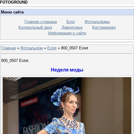
FOTOGROUND
Меню сайта
Главная страница
Блог
Фотоальбомы
Колокольный звон
Дивногорье
Костомарово
Информация о сайте
Главная
»
Фотоальбом
»
Estet
» 800_0507 Estet
800_0507 Estet
Неделя моды